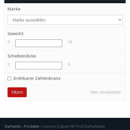
Marke
Gewicht
0
18
Scheibendicke
0
6
Drehbarer Zahlenkranz
Filtern
Filter zurücksetzen
Startseite
»
Produkte
»
Unicorn Eclipse HD Profi Dartscheibe