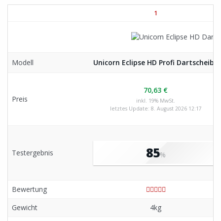
1
Modell
Unicorn Eclipse HD Profi Dartscheibe
70,63 €
Preis
inkl. 19% MwSt.
letztes Update: 8. August 2026 12:17
85
Testergebnis
%
Bewertung
Gewicht
4kg