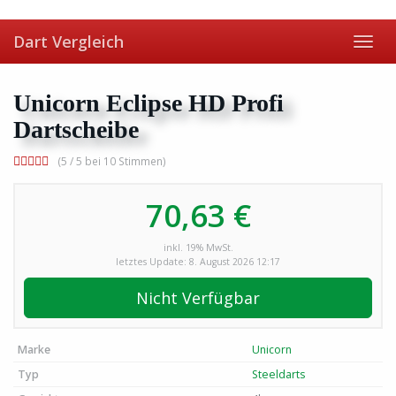
Skip
to
Dart Vergleich
main
Toggl
content
navig
Unicorn Eclipse HD Profi
Dartscheibe
(5 / 5 bei 10 Stimmen)
70,63 €
inkl. 19% MwSt.
letztes Update: 8. August 2026 12:17
Nicht Verfügbar
Marke
Unicorn
Typ
Steeldarts