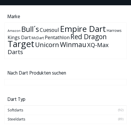
Marke
Empire Dart
Bull´s
Cuesoul
Harrows
Amazon
Red Dragon
Pentathlon
Kings Dart
McDart
Target
Winmau
Unicorn
XQ-Max
Darts
Nach Dart Produkten suchen
Dart Typ
Softdarts
(92)
Steeldarts
(89)