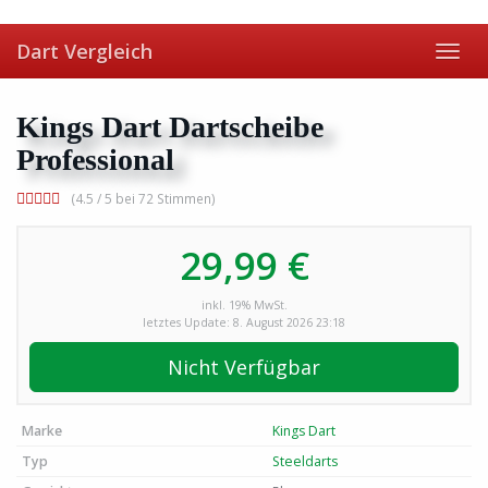
Skip
to
Dart Vergleich
main
Toggl
content
navig
Kings Dart Dartscheibe
Professional
(4.5 / 5 bei 72 Stimmen)
29,99 €
inkl. 19% MwSt.
letztes Update: 8. August 2026 23:18
Nicht Verfügbar
Marke
Kings Dart
Typ
Steeldarts