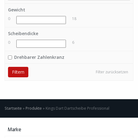
Gewicht
0
18
Scheibendicke
0
6
Drehbarer Zahlenkranz
Filtern
Filter zurücksetzen
Startseite
»
Produkte
»
Kings Dart Dartscheibe Professional
Marke