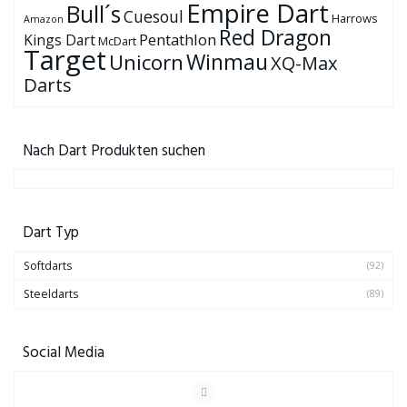
Empire Dart
Bull´s
Cuesoul
Harrows
Amazon
Red Dragon
Pentathlon
Kings Dart
McDart
Target
Winmau
Unicorn
XQ-Max
Darts
Nach Dart Produkten suchen
Dart Typ
Softdarts
(92)
Steeldarts
(89)
Social Media