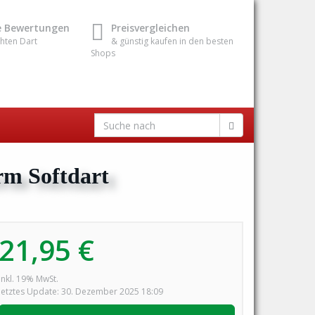
e Bewertungen
Preisvergleichen
hten Dart
& günstig kaufen in den besten
Shops
rm Softdart
21,95 €
inkl. 19% MwSt.
letztes Update: 30. Dezember 2025 18:09