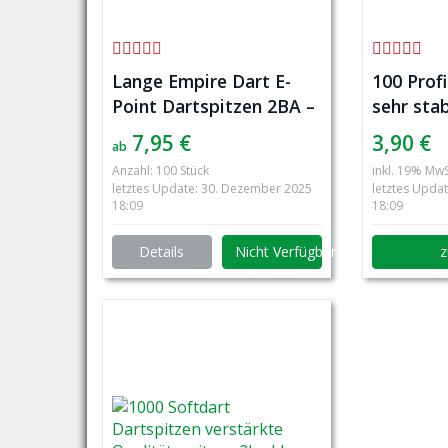
Lange Empire Dart E-
100 Profi
Point Dartspitzen 2BA –
sehr stab
Schwarz
Gewinde,
7,95 €
3,90 €
ab
Anzahl: 100 Stück
inkl. 19% MwS
letztes Update: 30. Dezember 2025
letztes Upda
18:09
18:09
Details
Nicht Verfügbar