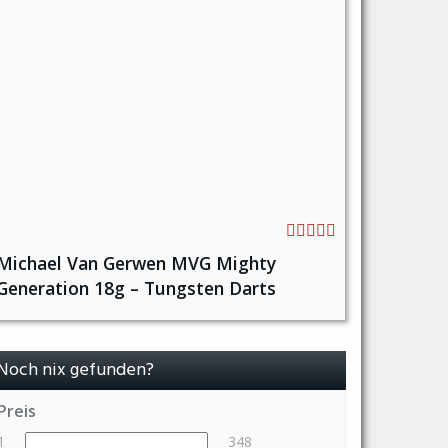
Michael Van Gerwen MVG Mighty
Generation 18g – Tungsten Darts
Noch nix gefunden?
Preis
1
348