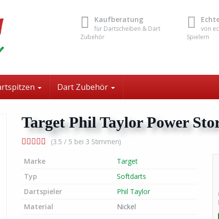
Kaufberatung
Echt
für Dartscheiben & Dart
von ec
Zubehör
Spielern
rtspitzen
Dart Zubehör
Target Phil Taylor Power Sto
(3.5 / 5 bei 3 Stimmen)
Marke
Target
Typ
Softdarts
Dartspieler
Phil Taylor
Material
Nickel