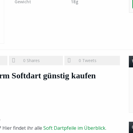
Gewicht
18g
0
Shares
0
Tweets
orm Softdart günstig kaufen
.
 Hier findet ihr alle
Soft Dartpfeile im Überblick
.