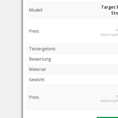
Target 
Modell
Sto
i
Preis
letztes Up
Testergebnis
Bewertung
Material
Gewicht
i
Preis
letztes Up