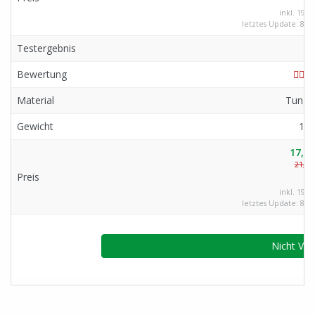
inkl. 19%
letztes Update: 8. A
Testergebnis
-
Bewertung
Material
Tungs
Gewicht
18
17,99
21,99
Preis
inkl. 19%
letztes Update: 8. A
Nicht Ver