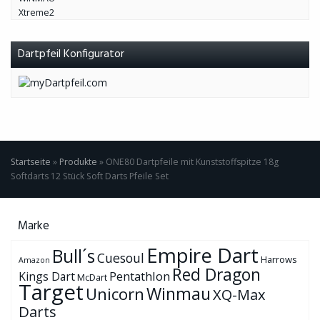
Dartpfeil Konfigurator
Startseite
»
Produkte
»
ONE80 Dartpfeile mit Kunststoffspitze 18g
Softdarts 12 Stück Soft Darts Pfeile Set
Marke
Empire Dart
Bull´s
Cuesoul
Harrows
Amazon
Red Dragon
Pentathlon
Kings Dart
McDart
Target
Winmau
Unicorn
XQ-Max
Darts