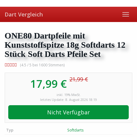
Skip
to
Dart Vergleich
main
Toggl
content
navig
ONE80 Dartpfeile mit
Kunststoffspitze 18g Softdarts 12
Stück Soft Darts Pfeile Set
(4.5 / 5 bei 1600 Stimmen)
21,99 €
17,99 €
inkl. 19% MwSt.
letztes Update: 8. August 2026 18:19
Nicht Verfügbar
Typ
Softdarts