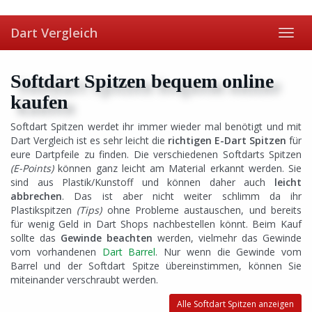
Skip
to
Dart Vergleich
main
Toggl
content
navig
Softdart Spitzen bequem online
kaufen
Softdart Spitzen werdet ihr immer wieder mal benötigt und mit
Dart Vergleich ist es sehr leicht die
richtigen E-Dart Spitzen
für
eure Dartpfeile zu finden. Die verschiedenen Softdarts Spitzen
(E-Points)
können ganz leicht am Material erkannt werden. Sie
sind aus Plastik/Kunstoff und können daher auch
leicht
abbrechen
. Das ist aber nicht weiter schlimm da ihr
Plastikspitzen
(Tips)
ohne Probleme austauschen, und bereits
für wenig Geld in Dart Shops nachbestellen könnt. Beim Kauf
sollte das
Gewinde beachten
werden, vielmehr das Gewinde
vom vorhandenen
Dart Barrel
. Nur wenn die Gewinde vom
Barrel und der Softdart Spitze übereinstimmen, können Sie
miteinander verschraubt werden.
Alle Softdart Spitzen anzeigen