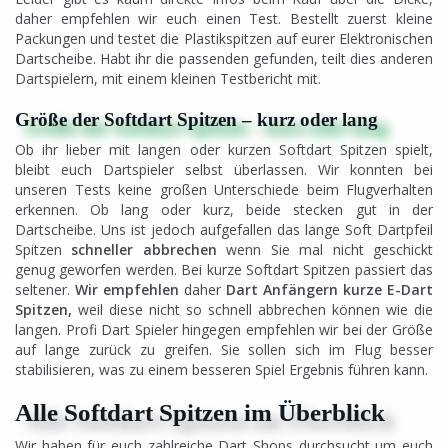
daher empfehlen wir euch einen Test. Bestellt zuerst kleine
Packungen und testet die Plastikspitzen auf eurer Elektronischen
Dartscheibe. Habt ihr die passenden gefunden, teilt dies anderen
Dartspielern, mit einem kleinen Testbericht mit.
Größe der Softdart Spitzen – kurz oder lang
Ob ihr lieber mit langen oder kurzen Softdart Spitzen spielt,
bleibt euch Dartspieler selbst überlassen. Wir konnten bei
unseren Tests keine großen Unterschiede beim Flugverhalten
erkennen. Ob lang oder kurz, beide stecken gut in der
Dartscheibe. Uns ist jedoch aufgefallen das lange Soft Dartpfeil
Spitzen
schneller abbrechen
wenn Sie mal nicht geschickt
genug geworfen werden. Bei kurze Softdart Spitzen passiert das
seltener.
Wir empfehlen
daher
Dart Anfängern kurze E-Dart
Spitzen,
weil diese nicht so schnell abbrechen können wie die
langen. Profi Dart Spieler hingegen empfehlen wir bei der Größe
auf lange zurück zu greifen. Sie sollen sich im Flug besser
stabilisieren, was zu einem besseren Spiel Ergebnis führen kann.
Alle Softdart Spitzen im Überblick
Wir haben für euch zahlreiche Dart Shops durchsucht um euch