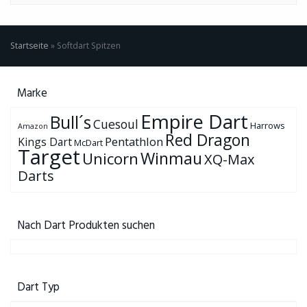
Startseite
»
Softdart Spitzen
Marke
Empire Dart
Bull´s
Cuesoul
Harrows
Amazon
Red Dragon
Pentathlon
Kings Dart
McDart
Target
Winmau
Unicorn
XQ-Max
Darts
Nach Dart Produkten suchen
Dart Typ