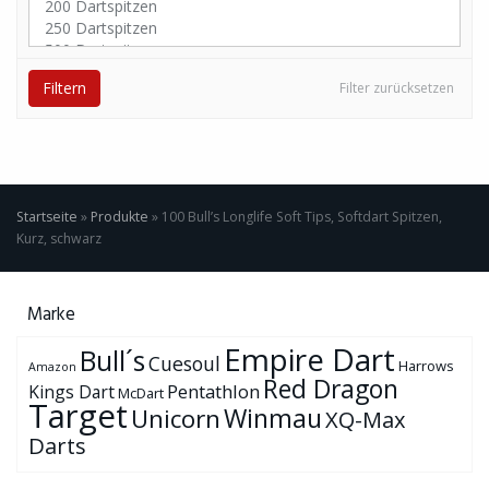
Filtern
Filter zurücksetzen
Startseite
»
Produkte
»
100 Bull’s Longlife Soft Tips, Softdart Spitzen,
Kurz, schwarz
Marke
Empire Dart
Bull´s
Cuesoul
Harrows
Amazon
Red Dragon
Pentathlon
Kings Dart
McDart
Target
Winmau
Unicorn
XQ-Max
Darts