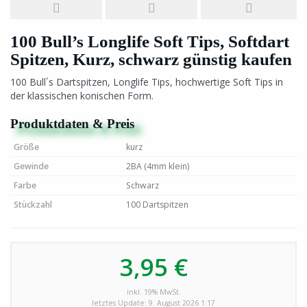
100 Bull’s Longlife Soft Tips, Softdart
Spitzen, Kurz, schwarz günstig kaufen
100 Bull´s Dartspitzen, Longlife Tips, hochwertige Soft Tips in
der klassischen konischen Form.
Produktdaten & Preis
Größe
kurz
Gewinde
2BA (4mm klein)
Farbe
Schwarz
Stückzahl
100 Dartspitzen
3,95 €
inkl. 19% MwSt.
letztes Update: 9. August 2026 1:17