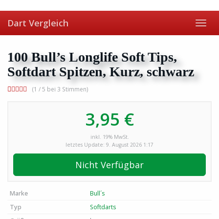
Skip
to
Dart Vergleich
main
Toggl
content
navig
100 Bull’s Longlife Soft Tips,
Softdart Spitzen, Kurz, schwarz
(1 / 5 bei 3 Stimmen)
3,95 €
inkl. 19% MwSt.
letztes Update: 9. August 2026 1:17
Nicht Verfügbar
Marke
Bull´s
Typ
Softdarts