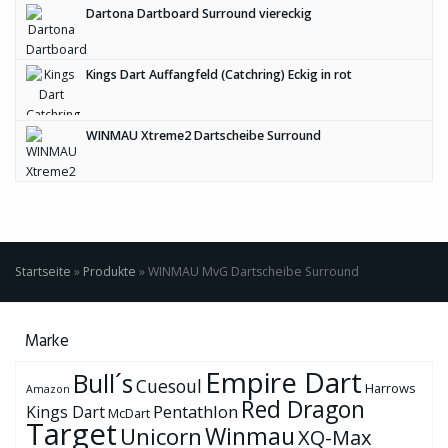
Dartona Dartboard Surround viereckig
Kings Dart Auffangfeld (Catchring) Eckig in rot
WINMAU Xtreme2 Dartscheibe Surround
Startseite
»
Produkte
»
WINMAU MvG Dartscheibe Surround
Marke
Empire Dart
Bull´s
Cuesoul
Harrows
Amazon
Red Dragon
Pentathlon
Kings Dart
McDart
Target
Winmau
Unicorn
XQ-Max