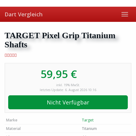
Skip
to
Dart Vergleich
main
Toggl
content
navig
TARGET Pixel Grip Titanium
Shafts
59,95 €
inkl. 19% MwSt.
letztes Update: 6. August 2026 10:16
Nicht Verfügbar
Marke
Target
Material
Titanium