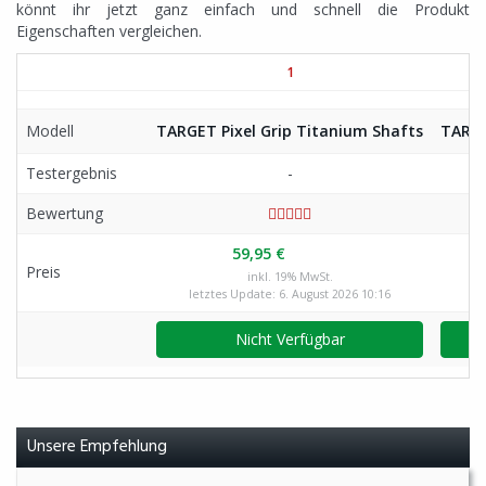
könnt ihr jetzt ganz einfach und schnell die Produkt
Eigenschaften vergleichen.
1
Modell
TARGET Pixel Grip Titanium Shafts
TARGE
Testergebnis
-
Bewertung
59,95 €
Preis
inkl. 19% MwSt.
letztes Update: 6. August 2026 10:16
Nicht Verfügbar
Unsere Empfehlung