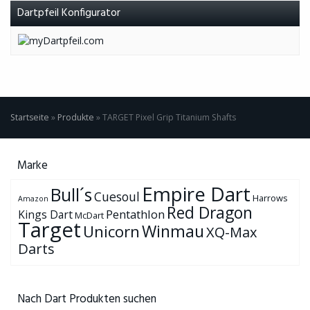
Dartpfeil Konfigurator
Startseite
»
Produkte
»
TARGET Pixel Grip Titanium Shafts
Marke
Empire Dart
Bull´s
Cuesoul
Harrows
Amazon
Red Dragon
Pentathlon
Kings Dart
McDart
Target
Winmau
Unicorn
XQ-Max
Darts
Nach Dart Produkten suchen