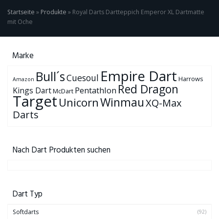
Startseite
»
Produkte
»
Royal Darts Dartteppich Emperor XL Dartmatte
mit Oche
Marke
Empire Dart
Bull´s
Cuesoul
Harrows
Amazon
Red Dragon
Pentathlon
Kings Dart
McDart
Target
Winmau
Unicorn
XQ-Max
Darts
Nach Dart Produkten suchen
Dart Typ
Softdarts
(92)