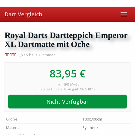
Skip
to
Dart Vergleich
main
Toggl
content
navig
Royal Darts Dartteppich Emperor
XL Dartmatte mit Oche
(5 / 5 bei 70 Stimmen)
83,95 €
inkl. 19% MwSt.
letztes Update: 8. August 2026 18:19
Nicht Verfügbar
Größe
100x300cm
Material
Synthetik