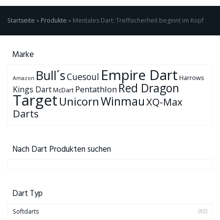
Startseite
»
Produkte
»
Mentales Dart: Treffsicherheit beginnt im Kopf
Marke
Empire Dart
Bull´s
Cuesoul
Harrows
Amazon
Red Dragon
Pentathlon
Kings Dart
McDart
Target
Winmau
Unicorn
XQ-Max
Darts
Nach Dart Produkten suchen
Dart Typ
Softdarts
(92)