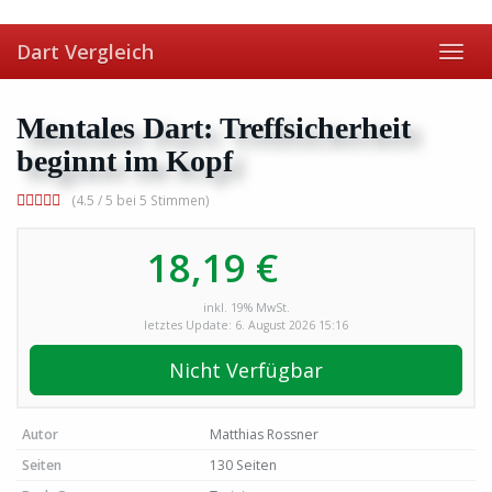
Skip
to
Dart Vergleich
main
Toggl
content
navig
Mentales Dart: Treffsicherheit
beginnt im Kopf
(4.5 / 5 bei 5 Stimmen)
18,19 €
inkl. 19% MwSt.
letztes Update: 6. August 2026 15:16
Nicht Verfügbar
Autor
Matthias Rossner
Seiten
130 Seiten