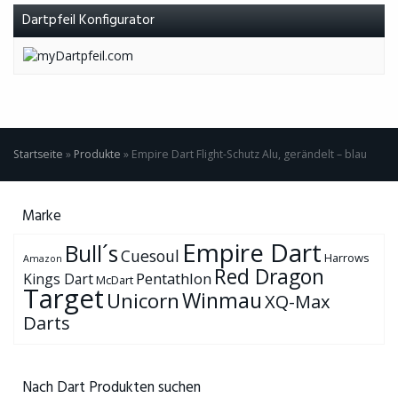
Dartpfeil Konfigurator
Startseite
»
Produkte
»
Empire Dart Flight-Schutz Alu, gerändelt – blau
Marke
Empire Dart
Bull´s
Cuesoul
Harrows
Amazon
Red Dragon
Pentathlon
Kings Dart
McDart
Target
Winmau
Unicorn
XQ-Max
Darts
Nach Dart Produkten suchen