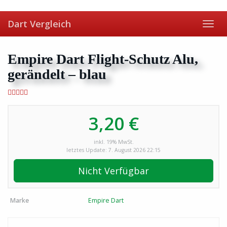
Skip
to
Dart Vergleich
main
Toggl
content
navig
Empire Dart Flight-Schutz Alu,
gerändelt – blau
3,20 €
inkl. 19% MwSt.
letztes Update: 7. August 2026 22:15
Nicht Verfügbar
Marke
Empire Dart