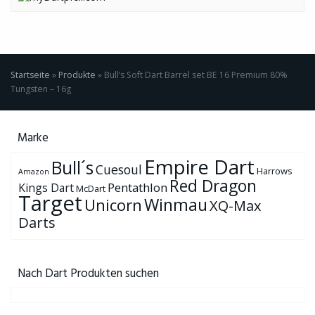
Startseite
»
Produkte
»
Bull’s Soft Dart Barrel set BE 16 Premium 80%
Tungsten – 16g
Marke
Empire Dart
Bull´s
Cuesoul
Harrows
Amazon
Red Dragon
Pentathlon
Kings Dart
McDart
Target
Winmau
Unicorn
XQ-Max
Darts
Nach Dart Produkten suchen