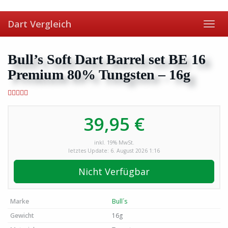
Skip
to
Dart Vergleich
main
Toggl
content
navig
Bull’s Soft Dart Barrel set BE 16
Premium 80% Tungsten – 16g
39,95 €
inkl. 19% MwSt.
letztes Update: 6. August 2026 1:16
Nicht Verfügbar
Marke
Bull´s
Gewicht
16g