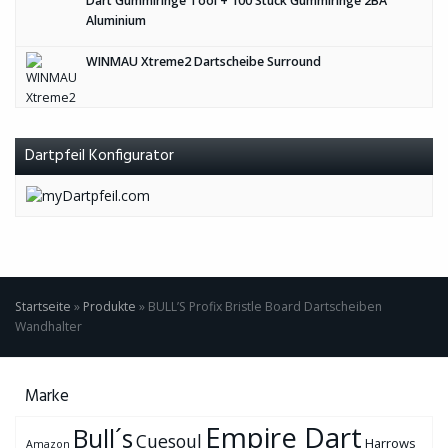
Dart Gummiringe Tool + 100 Stück Gummiringe 2BA
Aluminium
WINMAU Xtreme2 Dartscheibe Surround
Dartpfeil Konfigurator
Startseite
»
Produkte
»
BULL’S Profix Bristle Board Dartscheiben
Wandhalter
Marke
Empire Dart
Bull´s
Cuesoul
Harrows
Amazon