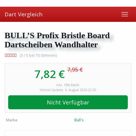
Skip
to
Dart Vergleich
main
Toggl
content
navig
BULL’S Profix Bristle Board
Dartscheiben Wandhalter
(5 / 5 bei 70 Stimmen)
7,95 €
7,82 €
inkl. 19% MwSt.
letztes Update: 6. August 2026 22:20
Nicht Verfügbar
Marke
Bull´s