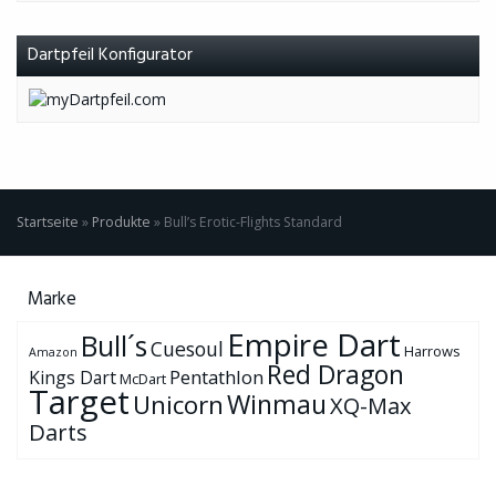
Dartpfeil Konfigurator
Startseite
»
Produkte
»
Bull’s Erotic-Flights Standard
Marke
Empire Dart
Bull´s
Cuesoul
Harrows
Amazon
Red Dragon
Pentathlon
Kings Dart
McDart
Target
Winmau
Unicorn
XQ-Max
Darts