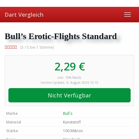
Skip
to
Dart Vergleich
main
Toggl
content
navig
Bull’s Erotic-Flights Standard
(5 / 5 bei 1 Stimme)
2,29 €
inkl. 19% MwSt.
letztes Update: 6. August 2026 15:15
Nicht Verfügbar
Marke
Bull´s
Material
Kunststoff
Stärke
100 Mikron