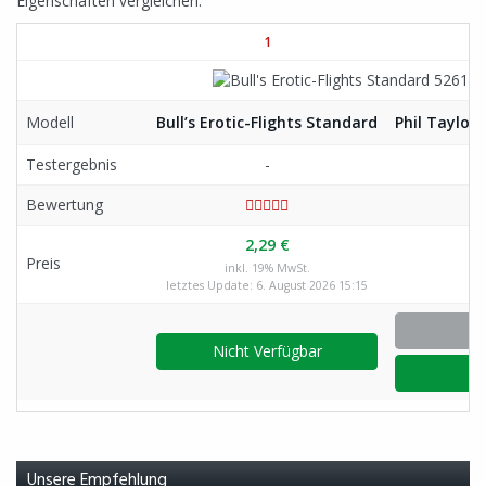
Eigenschaften vergleichen.
1
Modell
Bull’s Erotic-Flights Standard
Phil Taylor 
Testergebnis
-
Bewertung
2,29 €
Preis
inkl. 19% MwSt.
letztes Update: 6. August 2026 15:15
Nicht Verfügbar
Unsere Empfehlung