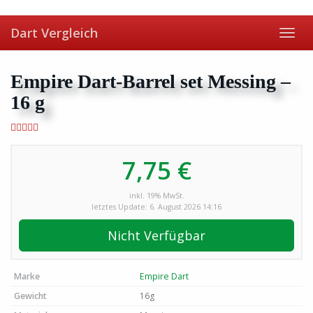
Skip
to
Dart Vergleich
main
Toggl
content
navig
Empire Dart-Barrel set Messing –
16 g
7,75 €
inkl. 19% MwSt.
letztes Update: 6. August 2026 14:16
Nicht Verfügbar
Marke
Empire Dart
Gewicht
16g