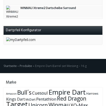
WINMAU Xtreme2 Dartscheibe Surround
Dartpfeil Konfigurator
Startseite
»
Produkte
»
Empire Dart-Barrel set Messing – 16 g
Marke
Empire Dart
Bull´s
Cuesoul
Harrows
Amazon
Red Dragon
Pentathlon
Kings Dart
McDart
Target
Winmau
Unicorn
XQ-Max